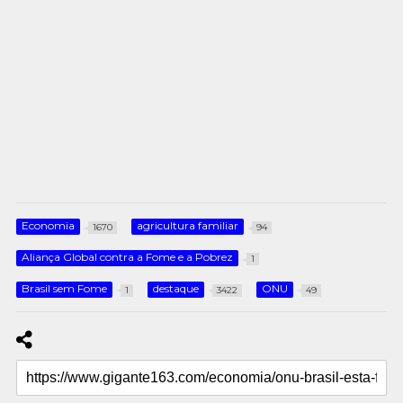
Economia
agricultura familiar
1670
94
Aliança Global contra a Fome e a Pobrez
1
Brasil sem Fome
destaque
ONU
1
3422
49