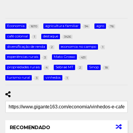
Economia
agricultura familiar
agro
1670
94
76
café colonial
destaque
1
3426
diversificação de renda
economia no campo
2
1
experiências rurais
Mato Grosso
3
431
propriedades rurais
Sebrae MT
Sinop
4
2
18
turismo rural
vinhedos
3
1
RECOMENDADO