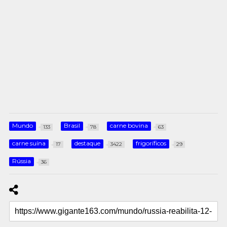
Mundo
Brasil
carne bovina
133
78
63
carne suína
destaque
frigoríficos
17
3422
29
Rússia
36