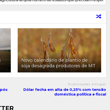
a
Novo calendário de plantio de
soja desagrada produtores de MT
Publicações Antigas
após
Dólar fecha em alta de 0,25% com tensão
doméstica política e fiscal
TTER