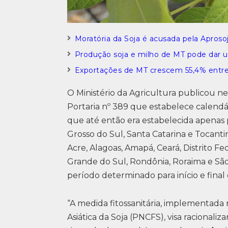
Moratória da Soja é acusada pela Apros
Produção soja e milho de MT pode dar u
Exportações de MT crescem 55,4% entre 
O Ministério da Agricultura publicou nest
Portaria nº 389 que estabelece calend
que até então era estabelecida apenas p
Grosso do Sul, Santa Catarina e Tocanti
Acre, Alagoas, Amapá, Ceará, Distrito Fed
Grande do Sul, Rondônia, Roraima e Sã
período determinado para início e final 
“A medida fitossanitária, implementad
Asiática da Soja (PNCFS), visa racionali