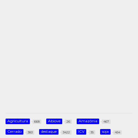
Agricultura
Abiove
Amazônia
668
26
467
Cerrado
destaque
ICV
soja
383
3422
35
454