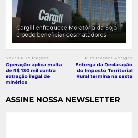
Cargill enfraquece Moratória da Soja
e pode beneficiar desmatadores
Novas Publicações
Publicações Antigas
Operação aplica multa
Entrega da Declaração
de R$ 130 mil contra
do Imposto Territorial
extração ilegal de
Rural termina na sexta
minérios
ASSINE NOSSA NEWSLETTER