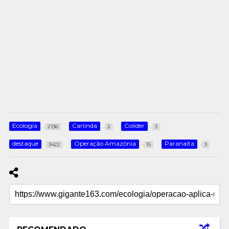
Ecologia
Carlinda
Colíder
2136
2
3
destaque
Operação Amazônia
Paranaíta
3422
15
3