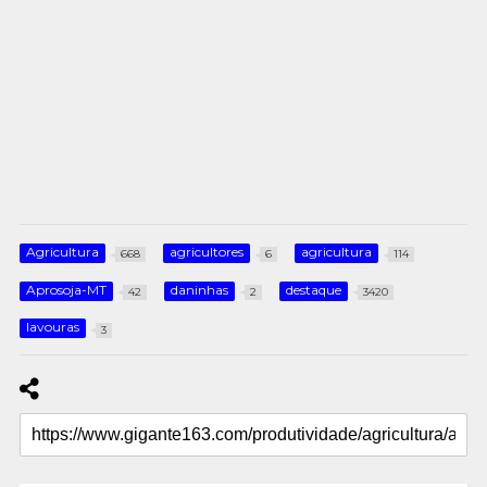
Agricultura
agricultores
agricultura
668
6
114
Aprosoja-MT
daninhas
destaque
42
2
3420
lavouras
3