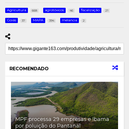
Agricultura
agrotóxicos
fiscalização
668
46
21
Goiás
MAPA
melancia
37
394
2
RECOMENDADO
MPF processa 29 empresas e Ibama
por poluição do Pantanal