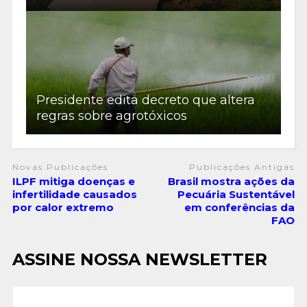
Presidente edita decreto que altera
regras sobre agrotóxicos
Novas Publicações
Publicações Antigas
ILPF mitiga doenças e
Brasil mostra ações da
infertilidade causados
Pecuária Sustentável
por calor extremo
em conferências da
FAO
ASSINE NOSSA NEWSLETTER