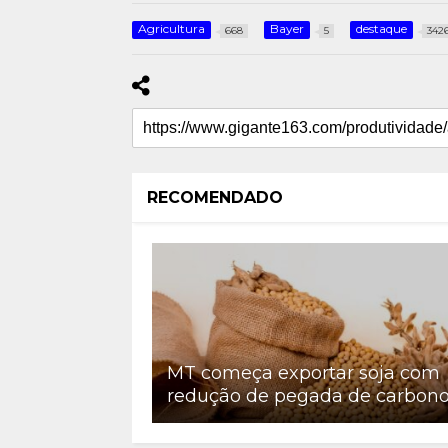
Agricultura
Bayer
destaque
668
5
342
RECOMENDADO
MT começa exportar soja com
redução de pegada de carbon