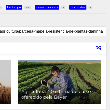
Embrapa
ervas daninhas
herbicidas
6
230
2
5
Agricultura 4.0 é tema de curso
o
oferecido pela Bayer