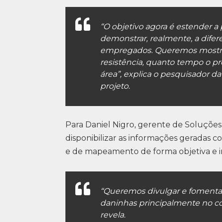
“O objetivo agora é estender 
demonstrar, realmente, a dife
empregados. Queremos mostrar,
resistência, quanto tempo o p
área”, explica o pesquisador d
projeto.
Para Daniel Nigro, gerente de Soluções
disponibilizar as informações geradas c
e de mapeamento de forma objetiva e in
“Queremos divulgar e fomentar
daninhas principalmente no con
revela.