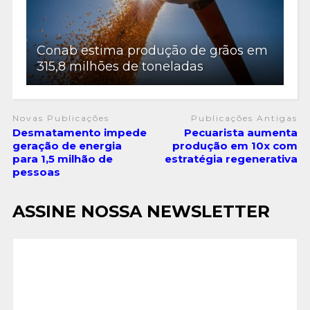
Conab estima produção de grãos em
315,8 milhões de toneladas
Novas Publicações
Publicações Antigas
Desmatamento impede
Pecuarista aumenta
geração de energia
produção em 10x com
para 1,5 milhão de
estratégia regenerativa
pessoas
ASSINE NOSSA NEWSLETTER