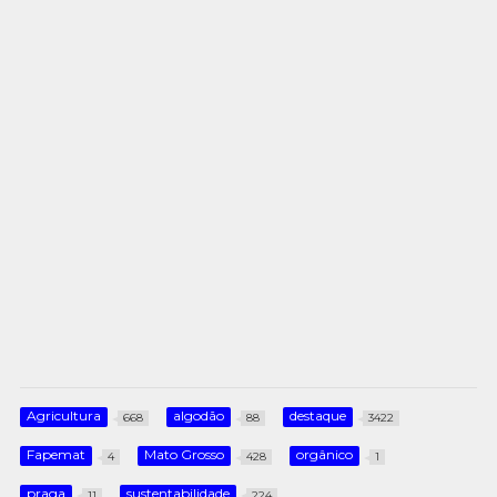
Agricultura
algodão
destaque
668
88
3422
Fapemat
Mato Grosso
orgânico
4
428
1
praga
sustentabilidade
11
224