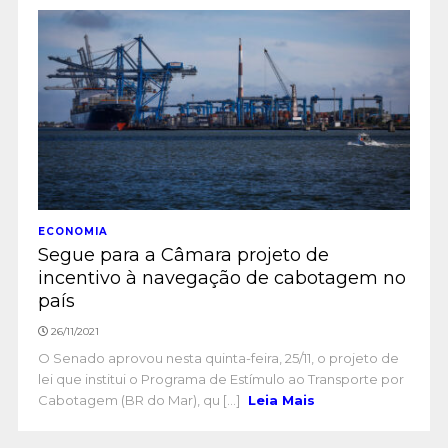
ECONOMIA
Segue para a Câmara projeto de
incentivo à navegação de cabotagem no
país
26/11/2021
O Senado aprovou nesta quinta-feira, 25/11, o projeto de
lei que institui o Programa de Estímulo ao Transporte por
Cabotagem (BR do Mar), qu [...]
Leia Mais