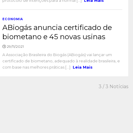
protocolo de intenções para a normal [...]
Leia Mais
ECONOMIA
ABiogás anuncia certificado de
biometano e 45 novas usinas
29/11/2021
A Associação Brasileira do Biogás (ABiogás) vai lançar um
certificado de biometano, adequado à realidade brasileira, e
com base nas melhores práticas [...]
Leia Mais
3
/ 3 Notícias