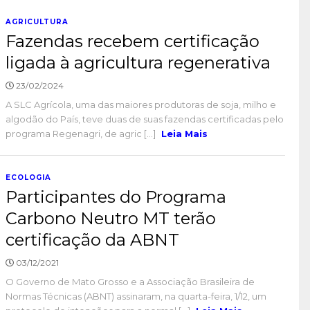
AGRICULTURA
Fazendas recebem certificação
ligada à agricultura regenerativa
23/02/2024
A SLC Agrícola, uma das maiores produtoras de soja, milho e
algodão do País, teve duas de suas fazendas certificadas pelo
programa Regenagri, de agric [...]
Leia Mais
ECOLOGIA
Participantes do Programa
Carbono Neutro MT terão
certificação da ABNT
03/12/2021
O Governo de Mato Grosso e a Associação Brasileira de
Normas Técnicas (ABNT) assinaram, na quarta-feira, 1/12, um