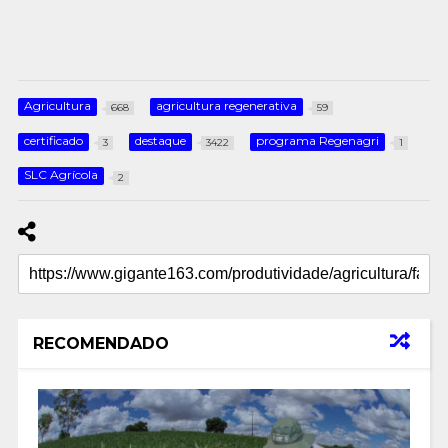
Agricultura
agricultura regenerativa
668
59
certificado
destaque
programa Regenagri
3
3422
1
SLC Agrícola
2
RECOMENDADO