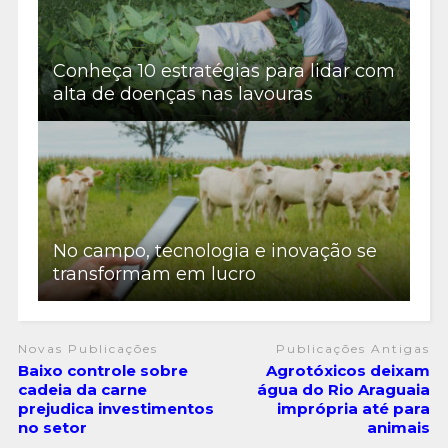
Conheça 10 estratégias para lidar com
alta de doenças nas lavouras
No campo, tecnologia e inovação se
transformam em lucro
Novas Publicações
Publicações Antigas
Baixo controle sobre
Agrotóxicos deixam
cadeia da carne
água do Rio Araguaia
prejudica investimentos
imprópria até para
no setor
animais