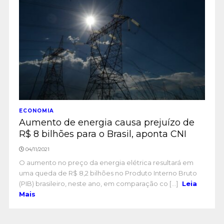
ECONOMIA
Aumento de energia causa prejuízo de
R$ 8 bilhões para o Brasil, aponta CNI
04/11/2021
O aumento no preço da energia elétrica resultará em
uma queda de R$ 8,2 bilhões no Produto Interno Bruto
(PIB) brasileiro, neste ano, em comparação co [...]
Leia
Mais