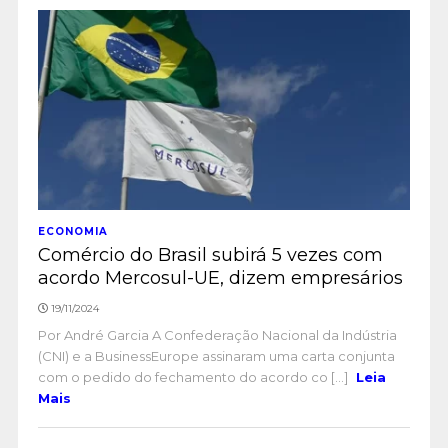
ECONOMIA
Comércio do Brasil subirá 5 vezes com
acordo Mercosul-UE, dizem empresários
19/11/2024
Por André Garcia A Confederação Nacional da Indústria
(CNI) e a BusinessEurope assinaram uma carta conjunta
com o pedido do fechamento do acordo co [...]
Leia
Mais