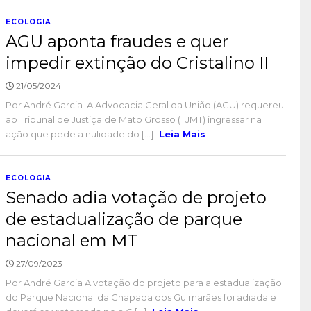
ECOLOGIA
AGU aponta fraudes e quer
impedir extinção do Cristalino II
21/05/2024
Por André Garcia A Advocacia Geral da União (AGU) requereu
ao Tribunal de Justiça de Mato Grosso (TJMT) ingressar na
ação que pede a nulidade do [...]
Leia Mais
ECOLOGIA
Senado adia votação de projeto
de estadualização de parque
nacional em MT
27/09/2023
Por André Garcia A votação do projeto para a estadualização
do Parque Nacional da Chapada dos Guimarães foi adiada e