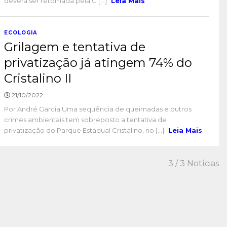
deverá ser retomada pela C [...]
Leia Mais
ECOLOGIA
Grilagem e tentativa de
privatização já atingem 74% do
Cristalino II
21/10/2022
Por André Garcia Uma sequência de queimadas e outros
crimes ambientais tem sobreposto a tentativa de
privatização do Parque Estadual Cristalino, no [...]
Leia Mais
3
/ 3 Notícias