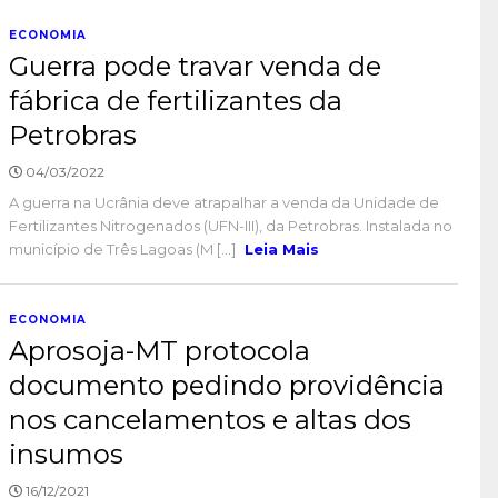
ECONOMIA
Guerra pode travar venda de
fábrica de fertilizantes da
Petrobras
04/03/2022
A guerra na Ucrânia deve atrapalhar a venda da Unidade de
Fertilizantes Nitrogenados (UFN-III), da Petrobras. Instalada no
município de Três Lagoas (M [...]
Leia Mais
ECONOMIA
Aprosoja-MT protocola
documento pedindo providência
nos cancelamentos e altas dos
insumos
16/12/2021