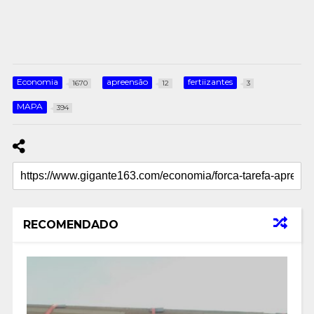
Economia
apreensão
fertiizantes
1670
12
3
MAPA
394
RECOMENDADO