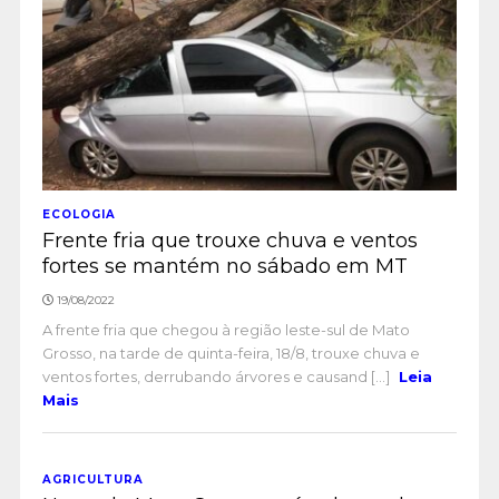
ECOLOGIA
Frente fria que trouxe chuva e ventos
fortes se mantém no sábado em MT
19/08/2022
A frente fria que chegou à região leste-sul de Mato
Grosso, na tarde de quinta-feira, 18/8, trouxe chuva e
ventos fortes, derrubando árvores e causand [...]
Leia
Mais
AGRICULTURA