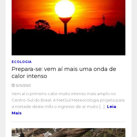
ECOLOGIA
Prepara-se: vem aí mais uma onda de
calor intenso
12/12/2023
Vem aí o primeiro calor muito intenso mais amplo no
Centro-Sul do Brasil. A MetSul Meteorologia projeta para
a metade deste mês o ingresso de ar muito [...]
Leia
Mais