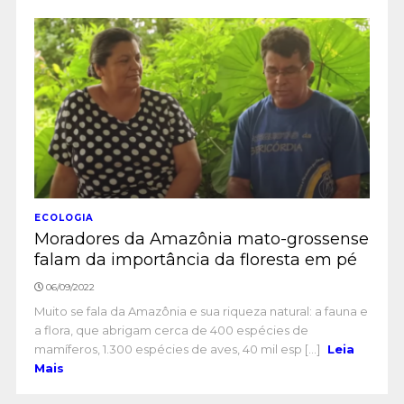
ECOLOGIA
Moradores da Amazônia mato-grossense
falam da importância da floresta em pé
06/09/2022
Muito se fala da Amazônia e sua riqueza natural: a fauna e
a flora, que abrigam cerca de 400 espécies de
mamíferos, 1.300 espécies de aves, 40 mil esp [...]
Leia
Mais