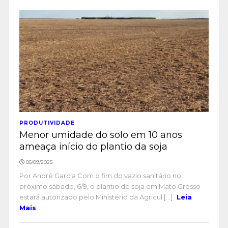
PRODUTIVIDADE
Menor umidade do solo em 10 anos
ameaça início do plantio da soja
05/09/2025
Por André Garcia Com o fim do vazio sanitário no
próximo sábado, 6/9, o plantio de soja em Mato Grosso
estará autorizado pelo Ministério da Agricul [...]
Leia
Mais