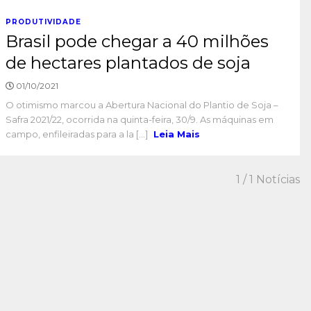
PRODUTIVIDADE
Brasil pode chegar a 40 milhões
de hectares plantados de soja
01/10/2021
O otimismo marcou a Abertura Nacional do Plantio de Soja –
Safra 2021/22, ocorrida na quinta-feira, 30/9. As máquinas em
campo, enfileiradas para a la [...]
Leia Mais
1
/ 1 Notícias