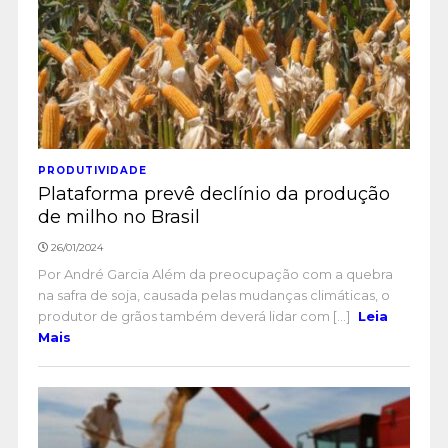
PRODUTIVIDADE
Plataforma prevê declínio da produção
de milho no Brasil
26/01/2024
Por André Garcia Além da preocupação com a quebra
na safra de soja, causada pelas mudanças climáticas, o
produtor de grãos também deverá lidar com [...]
Leia
Mais