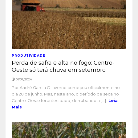
PRODUTIVIDADE
Perda de safra e alta no fogo: Centro-
Oeste só terá chuva em setembro
01/07/2024
Por André Garcia O inverno começou oficialmente no
dia 20 de junho. Mas, neste ano, o período de seca no
Centro-Oeste foi antecipado, derrubando a [...]
Leia
Mais