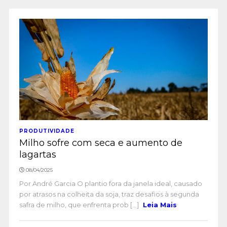
PRODUTIVIDADE
Milho sofre com seca e aumento de
lagartas
08/04/2025
Por André Garcia O plantio fora da janela ideal, causado
por atrasos na colheita da soja, traz desafios à segunda
safra de milho, que enfrenta prob [...]
Leia Mais