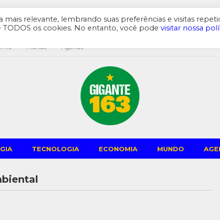
mais relevante, lembrando suas preferências e visitas repeti
de TODOS os cookies. No entanto, você pode
visitar nossa polí
omia
Mundo
Agenda
GIA
TECNOLOGIA
ECONOMIA
MUNDO
AGE
biental