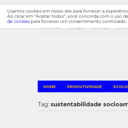
Usamos cookies em nosso site para fornecer a experiência 
Ao clicar em “Aceitar todos”, você concorda com o uso 
de cookies
para fornecer um consentimento controlado.
Produtividade
Ecologia
Tecnologia
Econ
HOME
PRODUTIVIDADE
ECOLO
Tag:
sustentabilidade socioam