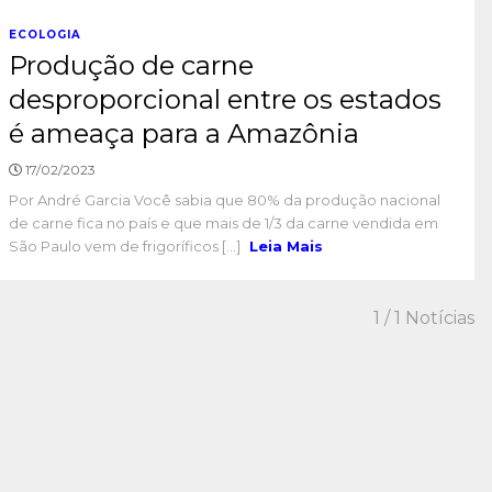
ECOLOGIA
Produção de carne
desproporcional entre os estados
é ameaça para a Amazônia
17/02/2023
Por André Garcia Você sabia que 80% da produção nacional
de carne fica no país e que mais de 1/3 da carne vendida em
São Paulo vem de frigoríficos [...]
Leia Mais
1
/ 1 Notícias