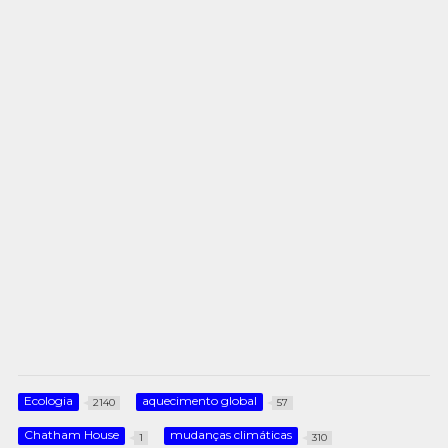
Ecologia
aquecimento global
2140
57
Chatham House
mudanças climáticas
1
310