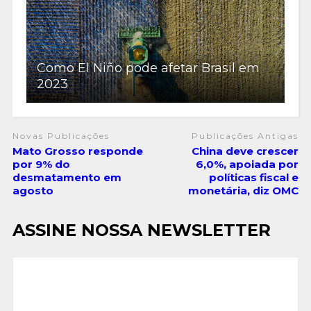
Como El Niño pode afetar Brasil em
2023
Novas Publicações
Publicações Antigas
Mato Grosso responde
China deve crescer
por 9% do
6,0%, apoiada por
desmatamento em
políticas fiscal e
agosto
monetária, diz OMC
ASSINE NOSSA NEWSLETTER