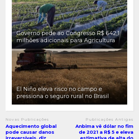
Governo pede ao Congresso R$ 642,1
milhões adicionais para Agricultura
El Niño eleva risco no campo e
pressiona o seguro rural no Brasil
Novas Publicações
Publicações Antigas
Aquecimento global
Anbima vê dólar no fim
pode causar danos
de 2021 a R$ 5 e eleva
irreversíveis, diz
estimativa de alta do