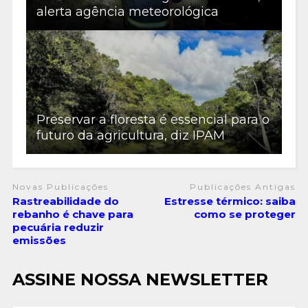
alerta agência meteorológica
Preservar a floresta é essencial para o
futuro da agricultura, diz IPAM
Novas Publicações
Publicações Antigas
Rastreabilidade do
Estresse térmico: saiba
rebanho é chave para
como se proteger
pecuária reduzir
emissões
ASSINE NOSSA NEWSLETTER