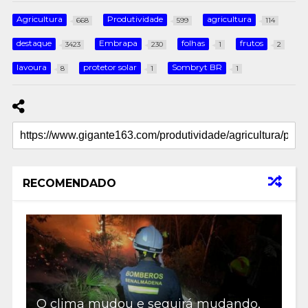
Agricultura
Produtividade
agricultura
668
599
114
destaque
Embrapa
folhas
frutos
3423
230
1
2
lavoura
protetor solar
Sombryt BR
8
1
1
RECOMENDADO
O clima mudou e seguirá mudando,