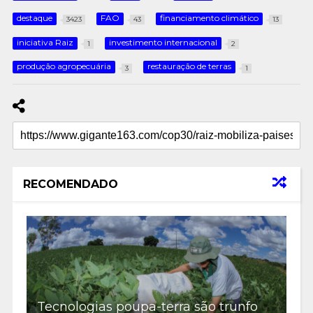
destaque
FAO
financiamento climático
3423
43
13
iniciativa Raiz
investimento internacional
1
2
produção agropecuária
restauração de terras
3
1
RECOMENDADO
Tecnologias poupa-terra são trunfo