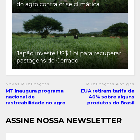
do agro contra crise climática
Japão investe US$ 1 bi para recuperar
pastagens do Cerrado
Novas Publicações
Publicações Antigas
MT inaugura programa
EUA retiram tarifa de
nacional de
40% sobre alguns
rastreabilidade no agro
produtos do Brasil
ASSINE NOSSA NEWSLETTER