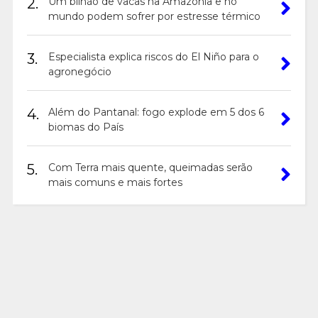
2.
Um bilhão de vacas na Amazônia e no
mundo podem sofrer por estresse térmico
3.
Especialista explica riscos do El Niño para o
agronegócio
4.
Além do Pantanal: fogo explode em 5 dos 6
biomas do País
5.
Com Terra mais quente, queimadas serão
mais comuns e mais fortes