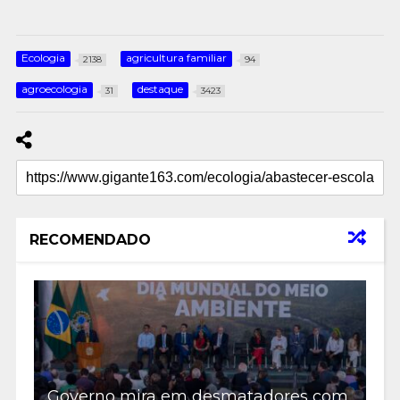
Ecologia
agricultura familiar
2138
94
agroecologia
destaque
31
3423
RECOMENDADO
Governo mira em desmatadores com