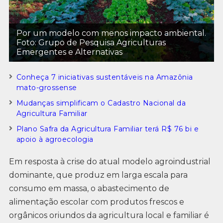
Por um modelo com menos impacto ambiental.
Foto: Grupo de Pesquisa Agriculturas
Emergentes e Alternativas
Conheça 7 iniciativas sustentáveis na Amazônia
mato-grossense
Mudanças simplificam o Cadastro Nacional da
Agricultura Familiar
Plano Safra da Agricultura Familiar terá R$ 76 bi e
apoio à agroecologia
Em resposta à crise do atual modelo agroindustrial
dominante, que produz em larga escala para
consumo em massa, o abastecimento de
alimentação escolar com produtos frescos e
orgânicos oriundos da agricultura local e familiar é