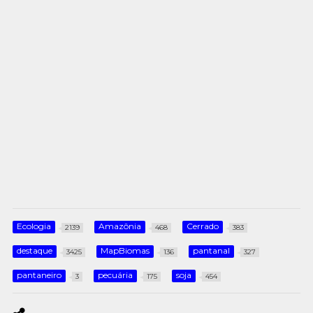
Ecologia
Amazônia
Cerrado
2139
468
383
destaque
MapBiomas
pantanal
3425
136
327
pantaneiro
pecuária
soja
3
175
454