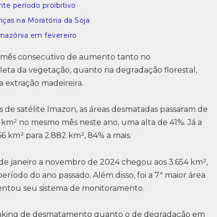
e período proibitivo
ças na Moratória da Soja
mazônia em fevereiro
 mês consecutivo de aumento tanto no
ta da vegetação, quanto na degradação florestal,
 extração madeireira.
de satélite Imazon, as áreas desmatadas passaram de
km² no mesmo mês neste ano, uma alta de 41%. Já a
66 km² para 2.882 km², 84% a mais.
e janeiro a novembro de 2024 chegou aos 3.654 km²,
odo do ano passado. Além disso, foi a 7ª maior área
ntou seu sistema de monitoramento.
 ranking de desmatamento quanto o de degradação em