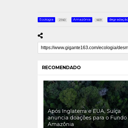
Ecologia
Amazônia
degradaçã
2140
469
RECOMENDADO
Após Inglaterra e EUA, Suíça
anuncia doações para o Fundo
Amazônia