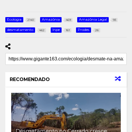
Ecologia
Amazônia
Amazônia Legal
2140
469
93
desmatamento
Inpe
Prodes
462
161
26
RECOMENDADO
Desmatamento no Cerrado cresce