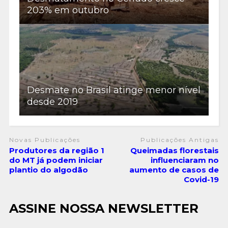
203% em outubro
Desmate no Brasil atinge menor nível
desde 2019
Novas Publicações
Publicações Antigas
Produtores da região 1
Queimadas florestais
do MT já podem iniciar
influenciaram no
plantio do algodão
aumento de casos de
Covid-19
ASSINE NOSSA NEWSLETTER