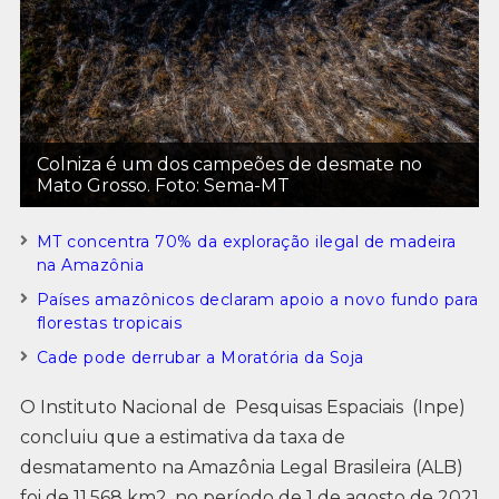
Colniza é um dos campeões de desmate no
Mato Grosso. Foto: Sema-MT
MT concentra 70% da exploração ilegal de madeira
na Amazônia
Países amazônicos declaram apoio a novo fundo para
florestas tropicais
Cade pode derrubar a Moratória da Soja
O Instituto Nacional de Pesquisas Espaciais (Inpe)
concluiu que a estimativa da taxa de
desmatamento na Amazônia Legal Brasileira (ALB)
foi de 11.568 km2, no período de 1 de agosto de 2021