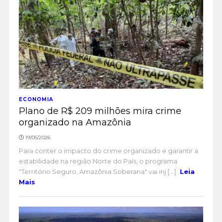
ECONOMIA
Plano de R$ 209 milhões mira crime
organizado na Amazônia
19/05/2026
Para conter o impacto do crime organizado e garantir a
estabilidade na região Norte do País, o programa
"Território Seguro, Amazônia Soberana" vai inj [...]
Leia
Mais