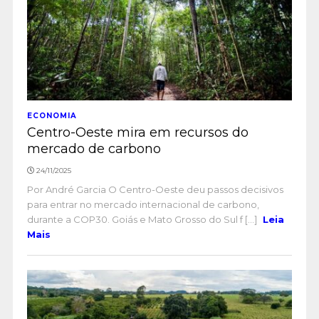
ECONOMIA
Centro-Oeste mira em recursos do
mercado de carbono
24/11/2025
Por André Garcia O Centro-Oeste deu passos decisivos
para entrar no mercado internacional de carbono,
durante a COP30. Goiás e Mato Grosso do Sul f [...]
Leia
Mais