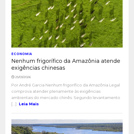
ECONOMIA
Nenhum frigorífico da Amazônia atende
exigências chinesas
25/03/2026
Por André Garcia Nenhum frigorífico da Amazônia Legal
comprova atender plenamente às exigências
ambientais do mercado chinês. Segundo levantamento
[...]
Leia Mais