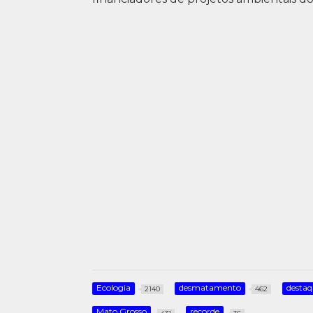
Ecologia
desmatamento
desta
2140
462
Mato Grosso
recorde