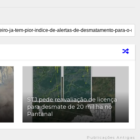
STJ pede reavaliação de licença
para desmate de 20 mil ha no
Pantanal
Publicações Antigas