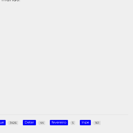
que
Deter
fevereiro
Inpe
3426
44
5
161