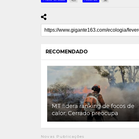
431
36
RECOMENDADO
MT lidera ranking de focos de
calor; Cerrado preocupa
Novas Publicações