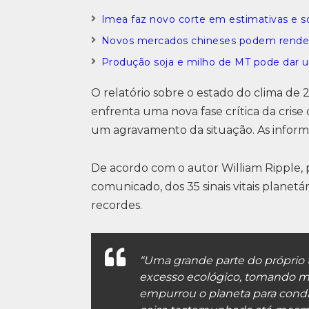
Imea faz novo corte em estimativas e s
Novos mercados chineses podem render 
Produção soja e milho de MT pode dar u
O relatório sobre o estado do clima de 
enfrenta uma nova fase crítica da crise
um agravamento da situação. As inform
De acordo com o autor William Ripple, 
comunicado, dos 35 sinais vitais plane
recordes.
“Uma grande parte do próprio 
excesso ecológico, tomando ma
empurrou o planeta para cond