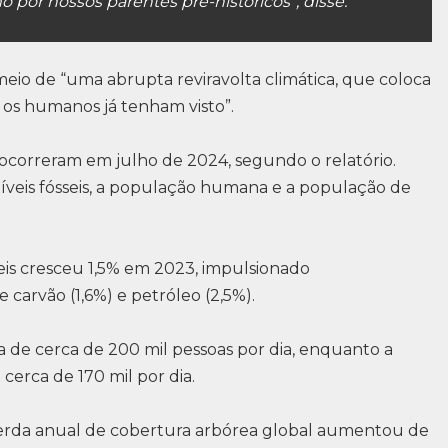
por nossos parentes pré-históricos”, disse.
io de “uma abrupta reviravolta climática, que coloca
 os humanos já tenham visto”.
s ocorreram em julho de 2024, segundo o relatório.
íveis fósseis, a população humana e a população de
is cresceu 1,5% em 2023, impulsionado
carvão (1,6%) e petróleo (2,5%).
de cerca de 200 mil pessoas por dia, enquanto a
rca de 170 mil por dia.
erda anual de cobertura arbórea global aumentou de