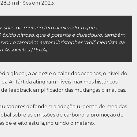
 28,3 milhões em 2023.
issões de metano tem acelerado, o que é
óxido nitroso, que é potente e duradouro, também
rvou o também autor Christopher Wolf, cientista da
h Associates (TERA).
ia global, a acidez e o calor dos oceanos, o nível do
da Antártida atingiram níveis máximos históricos.
os de feedback amplificador das mudanças climáticas.
esquisadores defendem a adoção urgente de medidas
bal sobre as emissões de carbono, a promoção de
s de efeito estufa, incluindo o metano.