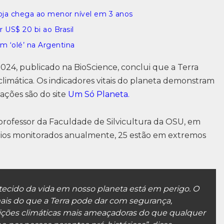
oja chega ao menor nível em 3 anos
US$ 20 bi ao Brasil
m ‘olé’ na Argentina
2024, publicado na BioScience, conclui que a Terra
 climática. Os indicadores vitais do planeta demonstram
ações são do site
Um Só Planeta.
professor da Faculdade de Silvicultura da OSU, em
tários monitorados anualmente, 25 estão em extremos
tecido da vida em nosso planeta está em perigo. O
is do que a Terra pode dar com segurança,
ições climáticas mais ameaçadoras do que qualquer