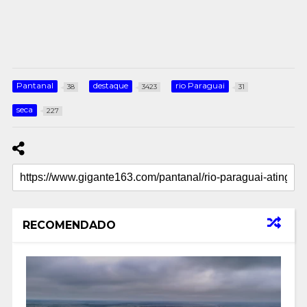
Pantanal
destaque
rio Paraguai
38
3423
31
seca
227
RECOMENDADO