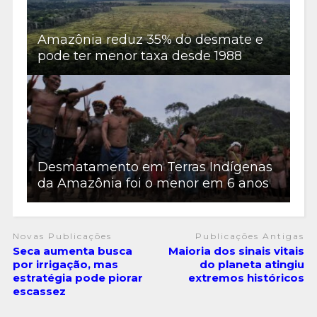
Amazônia reduz 35% do desmate e
pode ter menor taxa desde 1988
Desmatamento em Terras Indígenas
da Amazônia foi o menor em 6 anos
Novas Publicações
Publicações Antigas
Seca aumenta busca
Maioria dos sinais vitais
por irrigação, mas
do planeta atingiu
estratégia pode piorar
extremos históricos
escassez