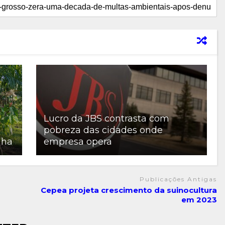
Lucro da JBS contrasta com
pobreza das cidades onde
 ha
empresa opera
Publicações Antigas
Cepea projeta crescimento da suinocultura
em 2023