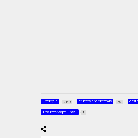
Ecologia
crimes ambientais
dest
2140
30
The Intercept Brasil
1