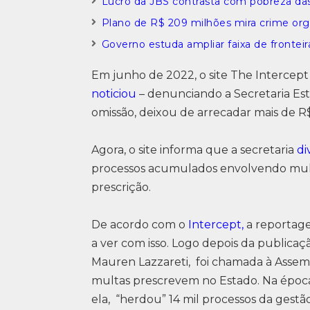
Lucro da JBS contrasta com pobreza da
Plano de R$ 209 milhões mira crime or
Governo estuda ampliar faixa de frontei
Em junho de 2022, o site The Intercep
noticiou
– denunciando a Secretaria Es
omissão, deixou de arrecadar mais de R
Agora, o site informa que a secretaria
di
processos acumulados envolvendo multa
prescrição.
De acordo com o
Intercept,
a reportage
a ver com isso. Logo depois da publicaç
Mauren Lazzareti, foi chamada à Assemb
multas prescrevem no Estado. Na época
ela, “herdou” 14 mil processos da gestão