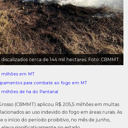
 discalizados cerca de 144 mil hectares. Foto: CBMMT
0 milhões em MT
uipamentos para combate ao fogo em MT
 milhões de ha do Pantanal
Grosso (CBMMT) aplicou R$ 205,5 milhões em multas
elacionados ao uso indevido do fogo em áreas rurais. As
 o início do período proibitivo, no mês de junho,
e eleva significativamente no estado.