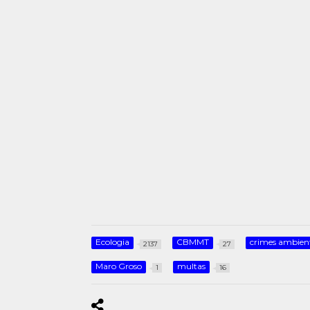
Ecologia
CBMMT
crimes ambien
2137
27
Maro Groso
multas
1
16