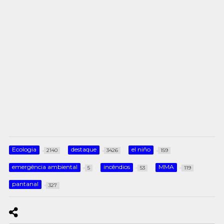
Ecologia
destaque
el niño
2140
3426
159
emergência ambiental
incêndios
MMA
5
53
119
pantanal
327