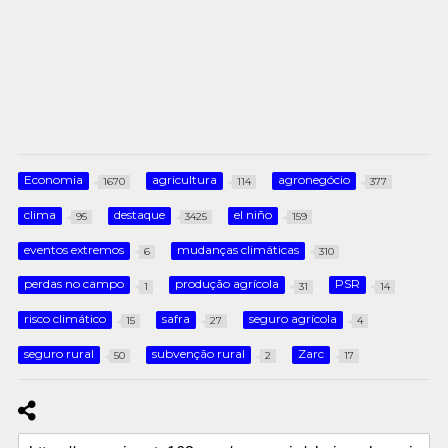
Economia
agricultura
agronegócio
1670
114
377
clima
destaque
el niño
95
3425
159
eventos extremos
mudanças climáticas
6
310
perdas no campo
produção agrícola
PSR
1
31
14
risco climático
safra
seguro agrícola
15
27
4
seguro rural
subvenção rural
Zarc
50
2
17