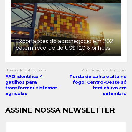
Exportações do agronegócio em 2021
batem recorde de US$ 120,6 bilhões
Novas Publicações
Publicações Antigas
FAO identifica 4
Perda de safra e alta no
gatilhos para
fogo: Centro-Oeste só
transformar sistemas
terá chuva em
agrícolas
setembro
ASSINE NOSSA NEWSLETTER