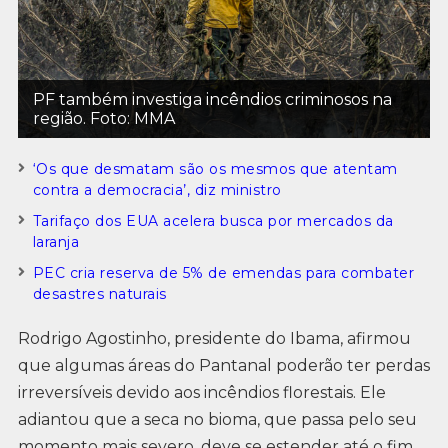
PF também investiga incêndios criminosos na
região. Foto: MMA
‘Os que desmatam são os mesmos que atentam
contra a democracia’, diz ministro
Tarifaço dos EUA acelera busca por mercados da
laranja
PEC cria reserva de 5% de emendas para combater
desastres naturais
Rodrigo Agostinho, presidente do Ibama, afirmou
que algumas áreas do Pantanal poderão ter perdas
irreversíveis devido aos incêndios florestais. Ele
adiantou que a seca no bioma, que passa pelo seu
momento mais severo, deve se estender até o fim