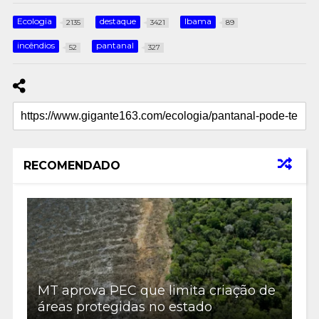
Ecologia
destaque
Ibama
2135
3421
89
incêndios
pantanal
52
327
RECOMENDADO
MT aprova PEC que limita criação de
áreas protegidas no estado