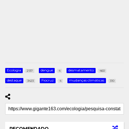
Ecologia
dengue
desmatamento
2137
4
460
destaque
Fiocruz
mudanças climáticas
3423
4
310
RECOMENDADO