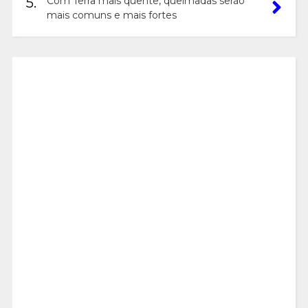
5.
Com Terra mais quente, queimadas serão
mais comuns e mais fortes