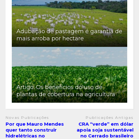
Adubação de pastagem é garantia de
mais arroba por hectare
Artigo: Os benefícios do uso de
plantas de cobertura na agricultura
Novas Publicações
Publicações Antigas
Por que Mauro Mendes
CRA “verde” em dólar
quer tanto construir
apoia soja sustentável
hidrelétricas no
no Cerrado brasileiro