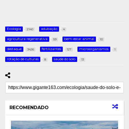
Ecologia
adubação
2140
4
agricultura regenerativa
bem-estar animal
59
10
destaque
fertilizantes
microorganismos
3426
127
1
rotação de culturas
saúde do solo
8
13
RECOMENDADO