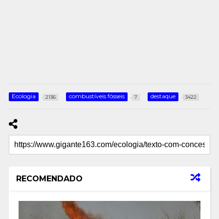
Ecologia
combustíveis fósseis
destaque
2136
7
3422
RECOMENDADO