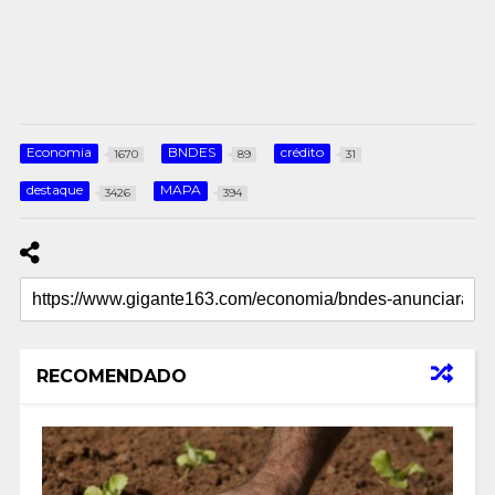
Economia
BNDES
crédito
1670
89
31
destaque
MAPA
3426
394
RECOMENDADO