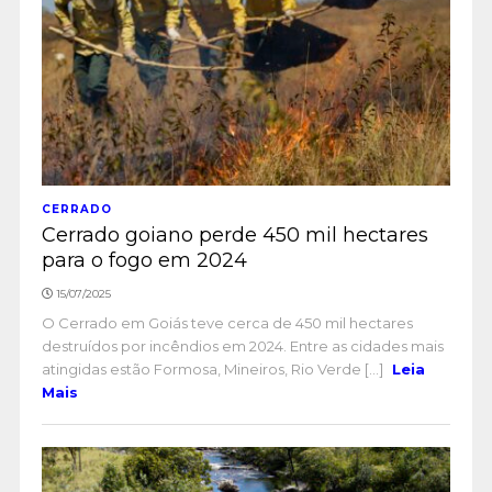
CERRADO
Cerrado goiano perde 450 mil hectares
para o fogo em 2024
15/07/2025
O Cerrado em Goiás teve cerca de 450 mil hectares
destruídos por incêndios em 2024. Entre as cidades mais
atingidas estão Formosa, Mineiros, Rio Verde [...]
Leia
Mais