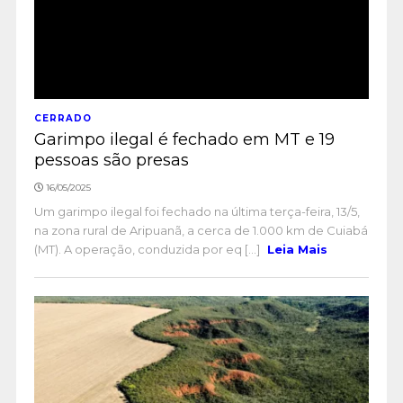
CERRADO
Garimpo ilegal é fechado em MT e 19
pessoas são presas
16/05/2025
Um garimpo ilegal foi fechado na última terça-feira, 13/5,
na zona rural de Aripuanã, a cerca de 1.000 km de Cuiabá
(MT). A operação, conduzida por eq [...]
Leia Mais