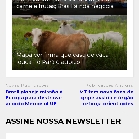
carne e frutas; Brasil ainda negocia
Mapa confirma que caso de vaca
louca no Pará é atípico
Novas Publicações
Publicações Antigas
Brasil planeja missão à
MT tem novo foco de
Europa para destravar
gripe aviária e órgão
acordo Mercosul-UE
reforça orientações
ASSINE NOSSA NEWSLETTER