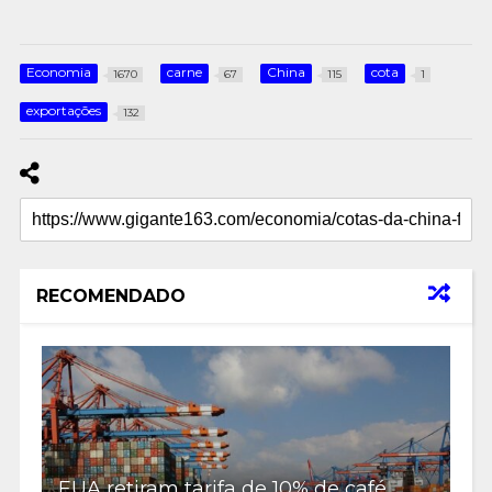
Economia
carne
China
cota
1670
67
115
1
exportações
132
RECOMENDADO
EUA retiram tarifa de 10% de café,