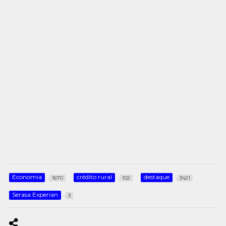
Economia
crédito rural
destaque
1670
102
3421
Serasa Experian
3