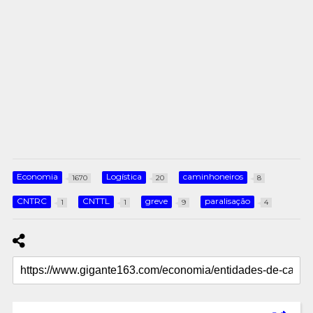
Economia
Logística
caminhoneiros
1670
20
8
CNTRC
CNTTL
greve
paralisação
1
1
9
4