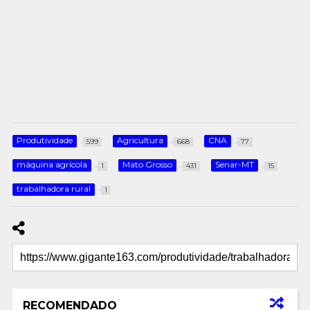
Produtividade
Agricultura
CNA
599
668
77
máquina agrícola
Mato Grosso
Senar-MT
1
431
15
trabalhadora rural
1
RECOMENDADO