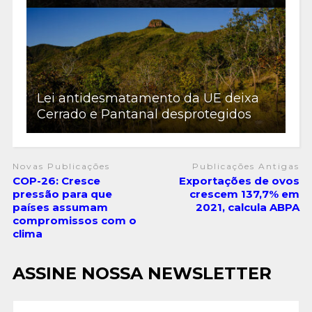
Lei antidesmatamento da UE deixa
Cerrado e Pantanal desprotegidos
Novas Publicações
Publicações Antigas
COP-26: Cresce
Exportações de ovos
pressão para que
crescem 137,7% em
países assumam
2021, calcula ABPA
compromissos com o
clima
ASSINE NOSSA NEWSLETTER