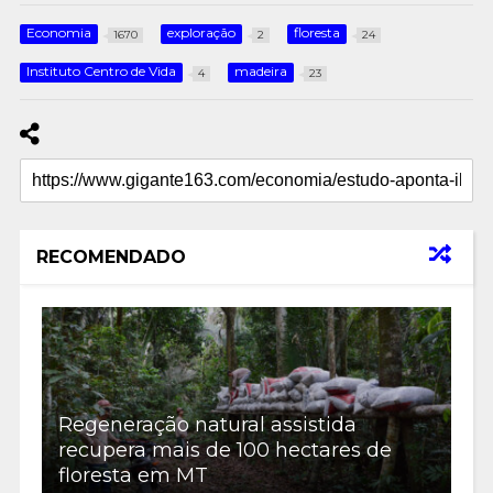
Economia
exploração
floresta
1670
2
24
Instituto Centro de Vida
madeira
4
23
RECOMENDADO
Regeneração natural assistida
recupera mais de 100 hectares de
floresta em MT